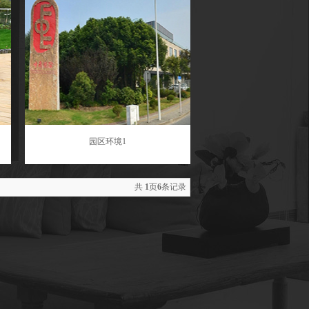
园区环境1
共
1
页
6
条记录