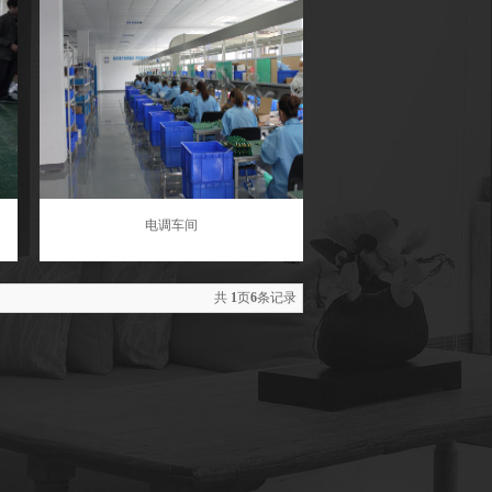
电调车间
共
1
页
6
条记录