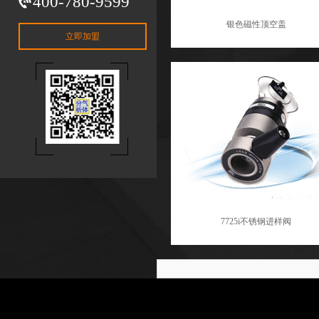
400-780-9599
银色磁性顶空盖
立即加盟
7725i不锈钢进样阀