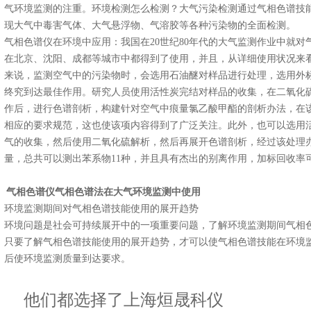
气环境监测的注重。环境检测怎么检测？大气污染检测通过气相色谱技
现大气中毒害气体、大气悬浮物、气溶胶等各种污染物的全面检测。
气相色谱仪在环境中应用：我国在20世纪80年代的大气监测作业中就
在北京、沈阳、成都等城市中都得到了使用，并且，从详细使用状况来
来说，监测空气中的污染物时，会选用石油醚对样品进行处理，选用外
终究到达最佳作用。研究人员使用活性炭完结对样品的收集，在二氧化硫环
作后，进行色谱剖析，构建针对空气中痕量氯乙酸甲酯的剖析办法，在
相应的要求规范，这也使该项内容得到了广泛关注。此外，也可以选用
气的收集，然后使用二氧化硫解析，然后再展开色谱剖析，经过该处理
量，总共可以测出苯系物11种，并且具有杰出的别离作用，加标回收率可以
气相色谱
仪气相色谱法
在大气环境监测中使用
环境监测期间对气相色谱技能使用的展开趋势
环境问题是社会可持续展开中的一项重要问题，了解环境监测期间气相
只要了解气相色谱技能使用的展开趋势，才可以使气相色谱技能在环境
后使环境监测质量到达要求。
他们都选择了上海烜晟科仪