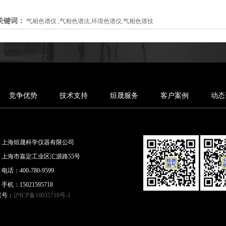
关键词：
气相色谱仪 ,气相色谱法,环境色谱仪,气相色谱技
竞争优势
技术支持
烜晟服务
客户案例
动态
上海烜晟科学仪器有限公司
上海市嘉定工业区汇源路55号
电话：400-780-9599
手机：15021595718
案号：
沪ICP备16035710号-1